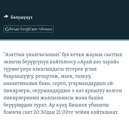
ОНЛАЙН ШЕРИНЕ
ЭЖЕ-СИҢДИЛЕР
АЗАТТЫК+
Бөлүшүңүз
ЫҢГАЙСЫЗ СУРООЛОР
Бизди Google'дан табыңыз
ЭЕ/АРнун бардык сайттары
"Азаттык үналгысынын" бул кечки жарым сааттык
экинчи берүүсүнүн кайталоосу «Арай көз чарай»
түрмөгүнүн алкагындагы тегерек үстөл
баарлашуусу, репортаж, маек, талкуу,
аналитикалык баян, сереп, угармандардын ой-
пикирлери, окурмандардын э-кат аркылуу келген
пикирлеринин жалпыламасы жана башка
берүүлөрдөн турат. Ар күнү Бишкек убакыты
боюнча саат 20:30дан 21:00ге чейин кайталанат.