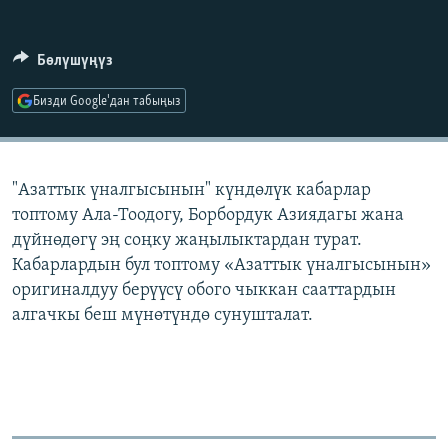
ОНЛАЙН ШЕРИНЕ
ЭЖЕ-СИҢДИЛЕР
АЗАТТЫК+
Бөлүшүңүз
ЫҢГАЙСЫЗ СУРООЛОР
Бизди Google'дан табыңыз
ЭЕ/АРнун бардык сайттары
"Азаттык үналгысынын" күндөлүк кабарлар
топтому Ала-Тоодогу, Борбордук Азиядагы жана
дүйнөдөгү эң соңку жаңылыктардан турат.
Кабарлардын бул топтому «Азаттык үналгысынын»
оригиналдуу берүүсү обого чыккан сааттардын
алгачкы беш мүнөтүндө сунушталат.