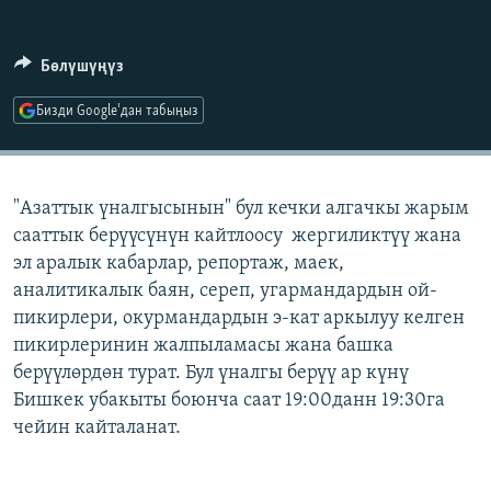
ОНЛАЙН ШЕРИНЕ
ЭЖЕ-СИҢДИЛЕР
АЗАТТЫК+
Бөлүшүңүз
ЫҢГАЙСЫЗ СУРООЛОР
Бизди Google'дан табыңыз
ЭЕ/АРнун бардык сайттары
"Азаттык үналгысынын" бул кечки алгачкы жарым
сааттык берүүсүнүн кайтлоосу жергиликтүү жана
эл аралык кабарлар, репортаж, маек,
аналитикалык баян, сереп, угармандардын ой-
пикирлери, окурмандардын э-кат аркылуу келген
пикирлеринин жалпыламасы жана башка
берүүлөрдөн турат. Бул үналгы берүү ар күнү
Бишкек убакыты боюнча саат 19:00данн 19:30га
чейин кайталанат.