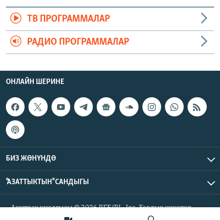
ТВ ПРОГРАММАЛАР
РАДИО ПРОГРАММАЛАР
ОНЛАЙН ШЕРИНЕ
БИЗ ЖӨНҮНДӨ
"АЗАТТЫКТЫН" САНДЫГЫ
Азаттык үналгысы © 2026 RFE/RL, Inc. Бардык укуктар
корголгон.