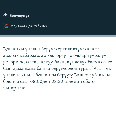
ОНЛАЙН ШЕРИНЕ
ЭЖЕ-СИҢДИЛЕР
АЗАТТЫК+
Бөлүшүңүз
ЫҢГАЙСЫЗ СУРООЛОР
Бизди Google'дан табыңыз
ЭЕ/АРнун бардык сайттары
Бул таңкы үналгы берүү жергиликтүү жана эл
аралык кабарлар, ар кыл орчун окуялар тууралуу
репортаж, маек, талкуу, баян, күндөлүк басма сөзгө
баяндама жана башка берүүлөрдөн турат. "Азаттык
үналгысынын" бул таңкы берүүсү Бишкек убакыты
боюнча саат 08:00ден 08:30га чейин обого
чыгарылат.