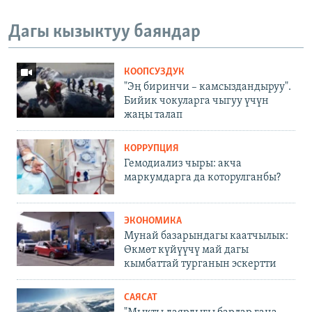
Дагы кызыктуу баяндар
КООПСУЗДУК
"Эң биринчи – камсыздандыруу".
Бийик чокуларга чыгуу үчүн
жаңы талап
КОРРУПЦИЯ
Гемодиализ чыры: акча
маркумдарга да которулганбы?
ЭКОНОМИКА
Мунай базарындагы каатчылык:
Өкмөт күйүүчү май дагы
кымбаттай турганын эскертти
САЯСАТ