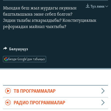
ОНЛАЙН ШЕРИНЕ
ЭЖЕ-СИҢДИЛЕР
Түз линк
Мындан беш жыл мурдагы окуянын
АЗАТТЫК+
башталышына эмне себеп болгон?
Элдин талабы аткарылдыбы? Конституциялык
ЫҢГАЙСЫЗ СУРООЛОР
реформадан майнап чыктыбы?
ЭЕ/АРнун бардык сайттары
Бөлүшүңүз
Бизди Google'дан табыңыз
ТВ ПРОГРАММАЛАР
РАДИО ПРОГРАММАЛАР