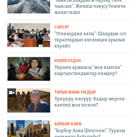
"Мыкты даярдыгы барлар гана
чыксын". Жеңиш чокусу боюнча
жаңы талап
САЯСАТ
"75чилердин каты": Шаардык сот
тараптардын апелляция арызын
карайт
КООПСУЗДУК
Украин армиясы "жок кылган"
кыргызстандыктар кимдер?
ТАРЫХ ЖАНА ТАГДЫР
Үркүндү эскерүү: Кадыр мерген
кантип жол тоскон?
БОРБОР АЗИЯ
"Борбор Азия Шенгени": Туризм