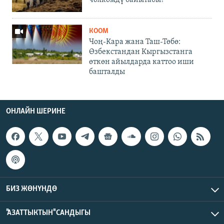
чөлкөмдү байытабы?
КООМ
Чоң-Кара жана Таш-Төбө:
Өзбекстандан Кыргызстанга
өткөн айылдарда каттоо иши
башталды
ОНЛАЙН ШЕРИНЕ
БИЗ ЖӨНҮНДӨ
"АЗАТТЫКТЫН" САНДЫГЫ