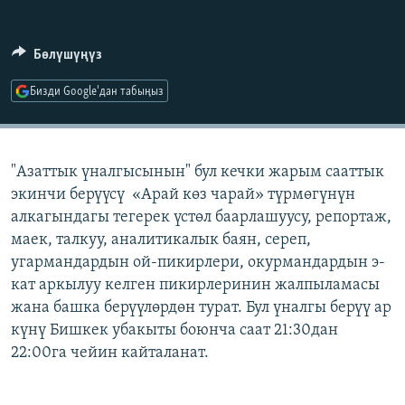
ОНЛАЙН ШЕРИНЕ
ЭЖЕ-СИҢДИЛЕР
АЗАТТЫК+
Бөлүшүңүз
ЫҢГАЙСЫЗ СУРООЛОР
Бизди Google'дан табыңыз
ЭЕ/АРнун бардык сайттары
"Азаттык үналгысынын" бул кечки жарым сааттык
экинчи берүүсү «Арай көз чарай» түрмөгүнүн
алкагындагы тегерек үстөл баарлашуусу, репортаж,
маек, талкуу, аналитикалык баян, сереп,
угармандардын ой-пикирлери, окурмандардын э-
кат аркылуу келген пикирлеринин жалпыламасы
жана башка берүүлөрдөн турат. Бул үналгы берүү ар
күнү Бишкек убакыты боюнча саат 21:30дан
22:00га чейин кайталанат.