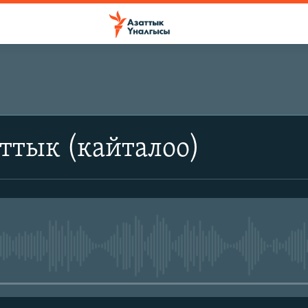
ттык (кайталоо)
No media source currently avail