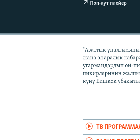
ЭЖЕ-СИҢДИЛЕР
Поп-аут плейер
АЗАТТЫК+
ЫҢГАЙСЫЗ СУРООЛОР
"Азаттык үналгысынын
жана эл аралык кабар
угармандардын ой-пи
пикирлеринин жалпыла
күнү Бишкек убакыты 
ТВ ПРОГРАММА