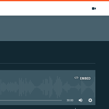
EMBED
able
30:00