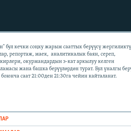
" бул кечки соңку жарым сааттык берүүсү жергиликт
лар, репортаж, маек, аналитикалык баян, сереп,
кирлери, окурмандардын э-кат аркылуу келген
масы жана башка берүүлөрдөн турат. Бул үналгы бер
боюнча саат 21:00ден 21:30га чейин кайталанат.
ЛАР