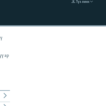
Түз линк
EMBED
үү
үү ар