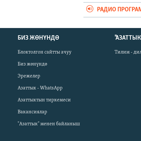
РАДИО ПРОГРА
БИЗ ЖӨНҮНДӨ
"АЗАТТЫ
Блоктолгон сайтты ачуу
Тилим - ди
Биз жөнүндө
Русский
Эрежелер
Азаттык - WhatsApp
ОНЛАЙН ШЕРИНЕ
Азаттыктын тиркемеси
Вакансиялар
"Азаттык" менен байланыш
ЭЕ/АРнун бардык сайттары