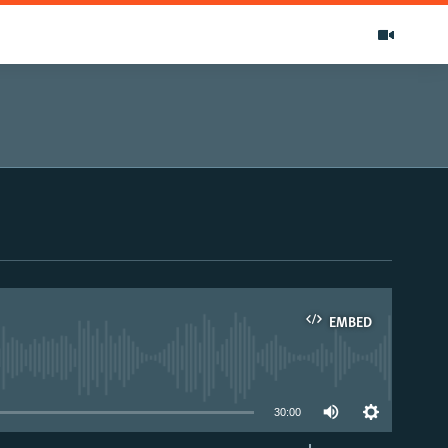
EMBED
able
30:00