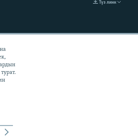
Түз линк
EMBED
ана
ек,
дардын
турат.
ин