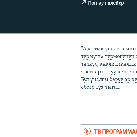
ЭЖЕ-СИҢДИЛЕР
Поп-аут плейер
АЗАТТЫК+
ЫҢГАЙСЫЗ СУРООЛОР
"Азаттык үналгысыны
турмуш» түрмөгүнүн а
талкуу, аналитикалык
э-кат аркылуу келген
Бул үналгы берүү ар 
обого түз чыгат.
ТВ ПРОГРАММА