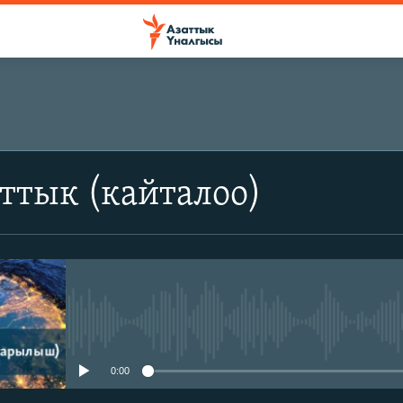
ттык (кайталоо)
No media source currently avail
0:00