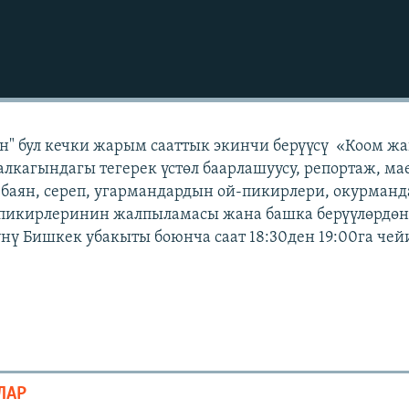
н" бул кечки жарым сааттык экинчи берүүсү «Коом ж
лкагындагы тегерек үстөл баарлашуусу, репортаж, ма
 баян, сереп, угармандардын ой-пикирлери, окурман
 пикирлеринин жалпыламасы жана башка берүүлөрдөн 
күнү Бишкек убакыты боюнча саат 18:30ден 19:00га чей
ЛАР