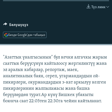
ОНЛАЙН ШЕРИНЕ
ЭЖЕ-СИҢДИЛЕР
Түз линк
АЗАТТЫК+
ЫҢГАЙСЫЗ СУРООЛОР
Бөлүшүңүз
Бизди Google'дан табыңыз
ЭЕ/АРнун бардык сайттары
"Азаттык үналгысынын" бул кечки алгачкы жарым
сааттык берүүсүнүн кайталоосу жергиликтүү жана
эл аралык кабарлар, репортаж, маек,
аналитикалык баян, сереп, угармандардын ой-
пикирлери, окурмандардын э-кат аркылуу келген
пикирлеринин жалпыламасы жана башка
берүүлөрдөн турат.Ар күнү Бишкек убакыты
боюнча саат 22:05тен 22:30га чейин кайталанат.