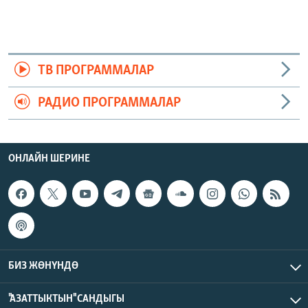
ТВ ПРОГРАММАЛАР
РАДИО ПРОГРАММАЛАР
ОНЛАЙН ШЕРИНЕ
БИЗ ЖӨНҮНДӨ
"АЗАТТЫКТЫН" САНДЫГЫ