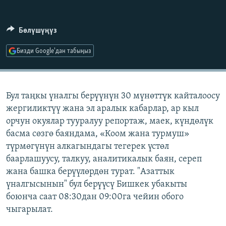
ОНЛАЙН ШЕРИНЕ
ЭЖЕ-СИҢДИЛЕР
АЗАТТЫК+
Бөлүшүңүз
ЫҢГАЙСЫЗ СУРООЛОР
Бизди Google'дан табыңыз
ЭЕ/АРнун бардык сайттары
Бул таңкы үналгы берүүнүн 30 мүнөттүк кайталоосу
жергиликтүү жана эл аралык кабарлар, ар кыл
орчун окуялар тууралуу репортаж, маек, күндөлүк
басма сөзгө баяндама, «Коом жана турмуш»
түрмөгүнүн алкагындагы тегерек үстөл
баарлашуусу, талкуу, аналитикалык баян, сереп
жана башка берүүлөрдөн турат. "Азаттык
үналгысынын" бул берүүсү Бишкек убакыты
боюнча саат 08:30дан 09:00га чейин обого
чыгарылат.