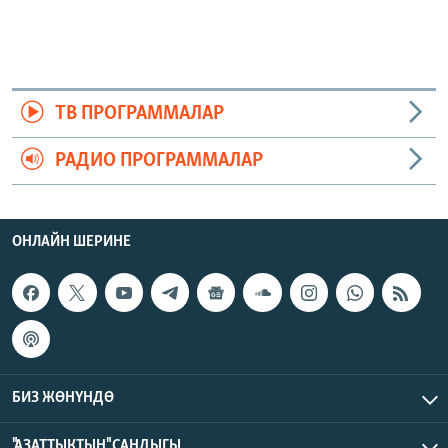
ТВ ПРОГРАММАЛАР
РАДИО ПРОГРАММАЛАР
ОНЛАЙН ШЕРИНЕ
БИЗ ЖӨНҮНДӨ
"АЗАТТЫКТЫН" САНДЫГЫ