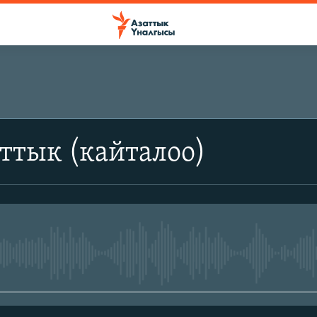
ттык (кайталоо)
No media source currently avail