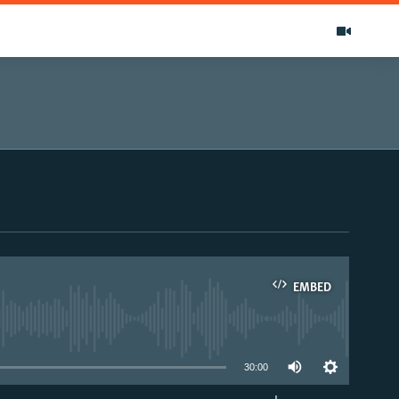
EMBED
able
30:00