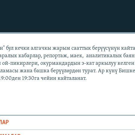
" бул кечки алгачкы жарым сааттык берүүсүнүн кайт
аралык кабарлар, репортаж, маек, аналитикалык баян
 ой-пикирлери, окурмандардын э-кат аркылуу келген
амасы жана башка берүүлөрдөн турат. Ар күнү Бишк
19:00ден 19:30га чейин кайталанат.
ЛАР