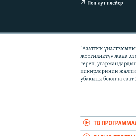
ЭЖЕ-СИҢДИЛЕР
Поп-аут плейер
АЗАТТЫК+
ЫҢГАЙСЫЗ СУРООЛОР
"Азаттык үналгысынын
жергиликтүү жана эл 
сереп, угармандардын
пикирлеринин жалпыл
убакыты боюнча саат 
ТВ ПРОГРАММА