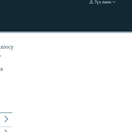
Түз линк
EMBED
алоосу
,
ек