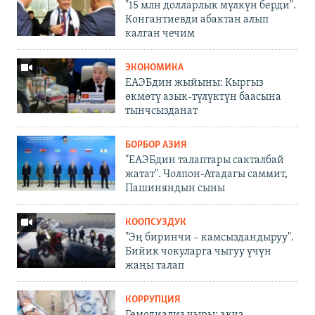
"15 млн долларлык мүлкүн берди".
Конгантиевди абактан алып
калган чечим
ЭКОНОМИКА
ЕАЭБдин жыйыны: Кыргыз
өкмөтү азык-түлүктүн баасына
тынчсызданат
БОРБОР АЗИЯ
"ЕАЭБдин талаптары сакталбай
жатат". Чолпон-Атадагы саммит,
Пашиняндын сыны
КООПСУЗДУК
"Эң биринчи – камсыздандыруу".
Бийик чокуларга чыгуу үчүн
жаңы талап
КОРРУПЦИЯ
Гемодиализ чыры: акча