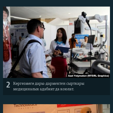
2
Көргөзмөгө дары-дармектен сырткары
медициналык адабият да коюлат.