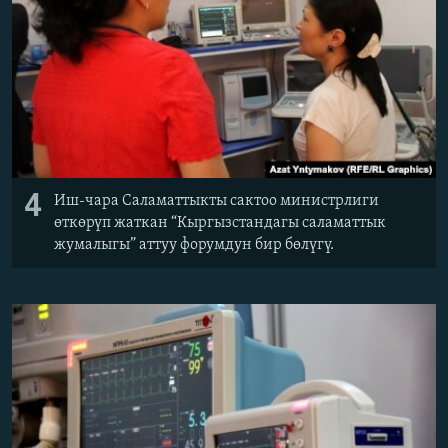
4
Иш-чара Саламаттыкты сактоо министрлиги
өткөрүп жаткан “Кыргызстандагы саламаттык
жумалыгы” аттуу форумдун бир бөлүгү.