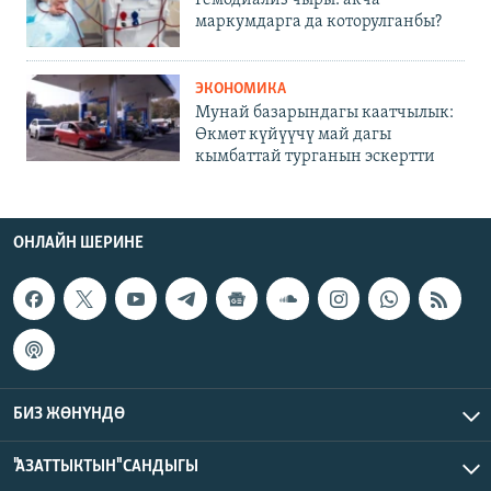
маркумдарга да которулганбы?
ЭКОНОМИКА
Мунай базарындагы каатчылык:
Өкмөт күйүүчү май дагы
кымбаттай турганын эскертти
ОНЛАЙН ШЕРИНЕ
БИЗ ЖӨНҮНДӨ
"АЗАТТЫКТЫН" САНДЫГЫ