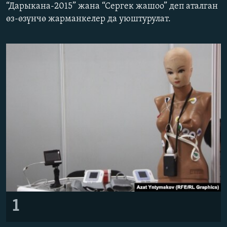
“Дарыкана-2015” жана “Сергек жашоо” деп аталган
ОНЛАЙН ШЕРИНЕ
ЭЖЕ-СИҢДИЛЕР
өз-өзүнчө жарманкелер да уюштурулат.
АЗАТТЫК+
ЫҢГАЙСЫЗ СУРООЛОР
ЭЕ/АРнун бардык сайттары
1