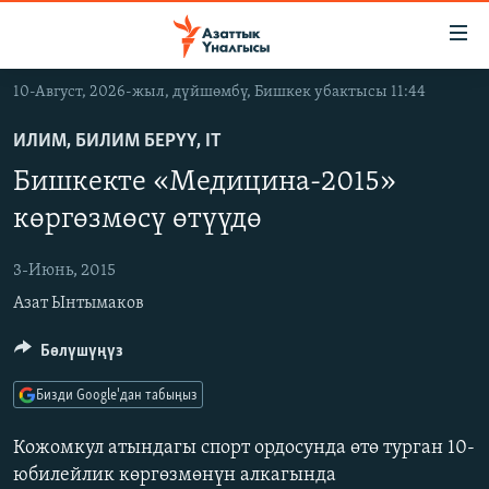
Линктер
Мазмунга
өтүңүз
10-Август, 2026-жыл, дүйшөмбү, Бишкек убактысы 11:44
Навигацияга
ЖАҢЫЛЫКТАР
өтүңүз
ИЛИМ, БИЛИМ БЕРҮҮ, IT
КЫРГЫЗСТАН
Издөөгө
Бишкекте «Медицина-2015»
салыңыз
ДҮЙНӨ
КЫРГЫЗСТАН
көргөзмөсү өтүүдө
УКРАИНА
САЯСАТ
ДҮЙНӨ
3-Июнь, 2015
АТАЙЫН ИЛИКТӨӨ
ЭКОНОМИКА
БОРБОР АЗИЯ
Азат Ынтымаков
ТВ ПРОГРАММАЛАР
МАДАНИЯТ
ПОДКАСТ
Бөлүшүңүз
БҮГҮН АЗАТТЫКТА
ӨЗГӨЧӨ ПИКИР
ЭКСПЕРТТЕР ТАЛДАЙТ
Бизди Google'дан табыңыз
БИЗ ЖАНА ДҮЙНӨ
Кожомкул атындагы спорт ордосунда өтө турган 10-
Русский
ДАНИСТЕ
юбилейлик көргөзмөнүн алкагында