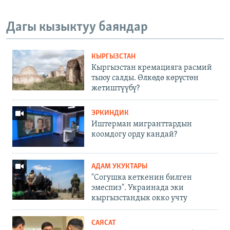
Дагы кызыктуу баяндар
КЫРГЫЗСТАН
Кыргызстан кремацияга расмий
тыюу салды. Өлкөдө көрүстөн
жетиштүүбү?
ЭРКИНДИК
Иштерман мигранттардын
коомдогу орду кандай?
АДАМ УКУКТАРЫ
"Согушка кеткенин билген
эмеспиз". Украинада эки
кыргызстандык окко учту
САЯСАТ