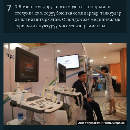
7
3-5-июнь күндөрү көргөзмөдөн сырткары ден
соолукка кам көрүү боюнча семинарлар, талкуулар
да пландаштырылган. Ошондой эле медициналык
туризмди өнүктүрүү маселеси каралмакчы.