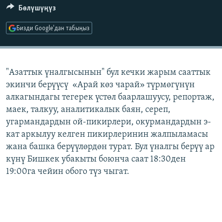
Бөлүшүңүз
ОНЛАЙН ШЕРИНЕ
ЭЖЕ-СИҢДИЛЕР
АЗАТТЫК+
Бизди Google'дан табыңыз
ЫҢГАЙСЫЗ СУРООЛОР
"Азаттык үналгысынын" бул кечки жарым сааттык
ЭЕ/АРнун бардык сайттары
экинчи берүүсү «Арай көз чарай» түрмөгүнүн
алкагындагы тегерек үстөл баарлашуусу, репортаж,
маек, талкуу, аналитикалык баян, сереп,
угармандардын ой-пикирлери, окурмандардын э-
кат аркылуу келген пикирлеринин жалпыламасы
жана башка берүүлөрдөн турат. Бул үналгы берүү ар
күнү Бишкек убакыты боюнча саат 18:30ден
19:00га чейин обого түз чыгат.