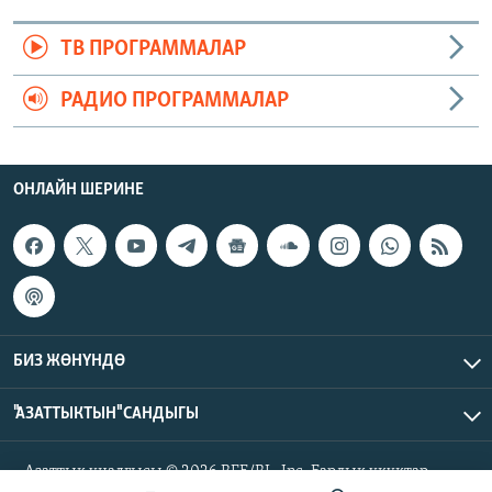
ТВ ПРОГРАММАЛАР
РАДИО ПРОГРАММАЛАР
ОНЛАЙН ШЕРИНЕ
БИЗ ЖӨНҮНДӨ
"АЗАТТЫКТЫН" САНДЫГЫ
Азаттык үналгысы © 2026 RFE/RL, Inc. Бардык укуктар