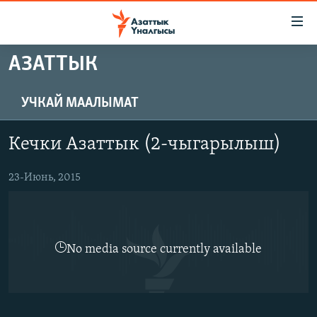
Линктер
Мазмунга
өтүңүз
АЗАТТЫК
Навигацияга
ЖАҢЫЛЫКТАР
өтүңүз
КЫРГЫЗСТАН
Издөөгө
УЧКАЙ МААЛЫМАТ
салыңыз
ДҮЙНӨ
КЫРГЫЗСТАН
Кечки Азаттык (2-чыгарылыш)
УКРАИНА
САЯСАТ
ДҮЙНӨ
АТАЙЫН ИЛИКТӨӨ
23-Июнь, 2015
ЭКОНОМИКА
БОРБОР АЗИЯ
ТВ ПРОГРАММАЛАР
МАДАНИЯТ
ПОДКАСТ
БҮГҮН АЗАТТЫКТА
No media source currently available
ӨЗГӨЧӨ ПИКИР
ЭКСПЕРТТЕР ТАЛДАЙТ
БИЗ ЖАНА ДҮЙНӨ
Русский
ДАНИСТЕ