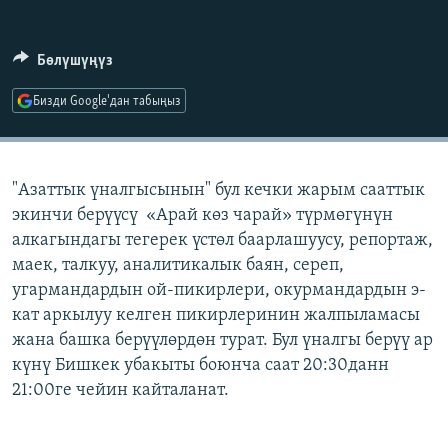
ОНЛАЙН ШЕРИНЕ
ЭЖЕ-СИҢДИЛЕР
АЗАТТЫК+
Бөлүшүңүз
ЫҢГАЙСЫЗ СУРООЛОР
Бизди Google'дан табыңыз
ЭЕ/АРнун бардык сайттары
"Азаттык үналгысынын" бул кечки жарым сааттык
экинчи берүүсү «Арай көз чарай» түрмөгүнүн
алкагындагы тегерек үстөл баарлашуусу, репортаж,
маек, талкуу, аналитикалык баян, сереп,
угармандардын ой-пикирлери, окурмандардын э-
кат аркылуу келген пикирлеринин жалпыламасы
жана башка берүүлөрдөн турат. Бул үналгы берүү ар
күнү Бишкек убакыты боюнча саат 20:30данн
21:00ге чейин кайталанат.