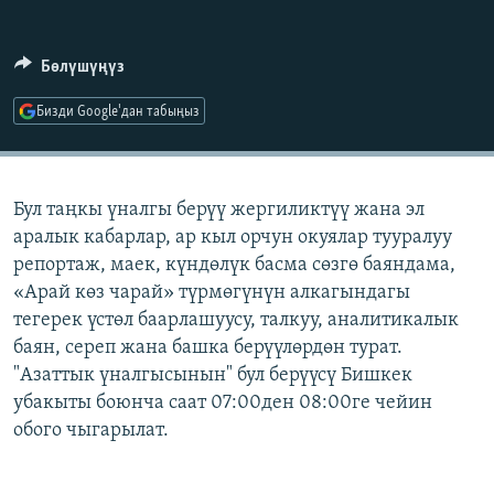
ОНЛАЙН ШЕРИНЕ
ЭЖЕ-СИҢДИЛЕР
АЗАТТЫК+
Бөлүшүңүз
ЫҢГАЙСЫЗ СУРООЛОР
Бизди Google'дан табыңыз
ЭЕ/АРнун бардык сайттары
Бул таңкы үналгы берүү жергиликтүү жана эл
аралык кабарлар, ар кыл орчун окуялар тууралуу
репортаж, маек, күндөлүк басма сөзгө баяндама,
«Арай көз чарай» түрмөгүнүн алкагындагы
тегерек үстөл баарлашуусу, талкуу, аналитикалык
баян, сереп жана башка берүүлөрдөн турат.
"Азаттык үналгысынын" бул берүүсү Бишкек
убакыты боюнча саат 07:00ден 08:00ге чейин
обого чыгарылат.