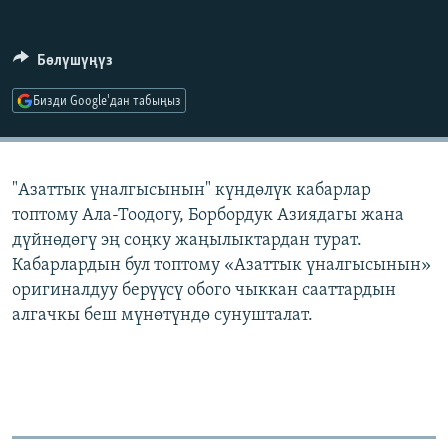
ОНЛАЙН ШЕРИНЕ
ЭЖЕ-СИҢДИЛЕР
АЗАТТЫК+
Бөлүшүңүз
ЫҢГАЙСЫЗ СУРООЛОР
Бизди Google'дан табыңыз
ЭЕ/АРнун бардык сайттары
"Азаттык үналгысынын" күндөлүк кабарлар
топтому Ала-Тоодогу, Борбордук Азиядагы жана
дүйнөдөгү эң соңку жаңылыктардан турат.
Кабарлардын бул топтому «Азаттык үналгысынын»
оригиналдуу берүүсү обого чыккан сааттардын
алгачкы беш мүнөтүндө сунушталат.