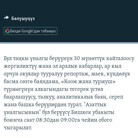
ОНЛАЙН ШЕРИНЕ
ЭЖЕ-СИҢДИЛЕР
АЗАТТЫК+
Бөлүшүңүз
ЫҢГАЙСЫЗ СУРООЛОР
Бизди Google'дан табыңыз
ЭЕ/АРнун бардык сайттары
Бул таңкы үналгы берүүнүн 30 мүнөттүк кайталоосу
жергиликтүү жана эл аралык кабарлар, ар кыл
орчун окуялар тууралуу репортаж, маек, күндөлүк
басма сөзгө баяндама, «Коом жана турмуш»
түрмөгүнүн алкагындагы тегерек үстөл
баарлашуусу, талкуу, аналитикалык баян, сереп
жана башка берүүлөрдөн турат. "Азаттык
үналгысынын" бул берүүсү Бишкек убакыты
боюнча саат 08:30дан 09:00га чейин обого
чыгарылат.