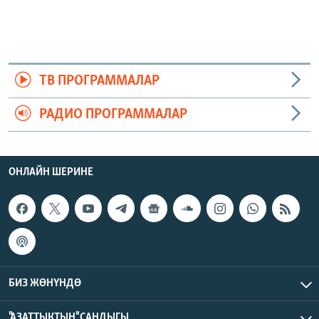
ТВ ПРОГРАММАЛАР
РАДИО ПРОГРАММАЛАР
ОНЛАЙН ШЕРИНЕ
БИЗ ЖӨНҮНДӨ
"АЗАТТЫКТЫН" САНДЫГЫ