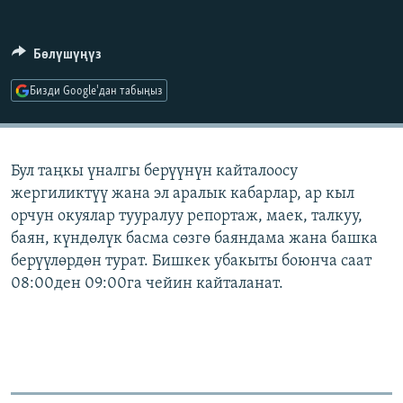
ОНЛАЙН ШЕРИНЕ
ЭЖЕ-СИҢДИЛЕР
АЗАТТЫК+
Бөлүшүңүз
ЫҢГАЙСЫЗ СУРООЛОР
Бизди Google'дан табыңыз
ЭЕ/АРнун бардык сайттары
Бул таңкы үналгы берүүнүн кайталоосу
жергиликтүү жана эл аралык кабарлар, ар кыл
орчун окуялар тууралуу репортаж, маек, талкуу,
баян, күндөлүк басма сөзгө баяндама жана башка
берүүлөрдөн турат. Бишкек убакыты боюнча саат
08:00ден 09:00га чейин кайталанат.