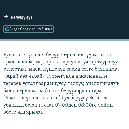
ОНЛАЙН ШЕРИНЕ
ЭЖЕ-СИҢДИЛЕР
АЗАТТЫК+
Бөлүшүңүз
ЫҢГАЙСЫЗ СУРООЛОР
Бизди Google'дан табыңыз
ЭЕ/АРнун бардык сайттары
Бул таңкы үналгы берүү жергиликтүү жана эл
аралык кабарлар, ар кыл орчун окуялар тууралуу
репортаж, маек, күндөлүк басма сөзгө баяндама,
«Арай көз чарай» түрмөгүнүн алкагындагы
тегерек үстөл баарлашуусу, талкуу, аналитикалык
баян, сереп жана башка берүүлөрдөн турат.
"Азаттык үналгысынын" бул берүүсү Бишкек
убакыты боюнча саат 07:00ден 08:00ге чейин
обого чыгарылат.