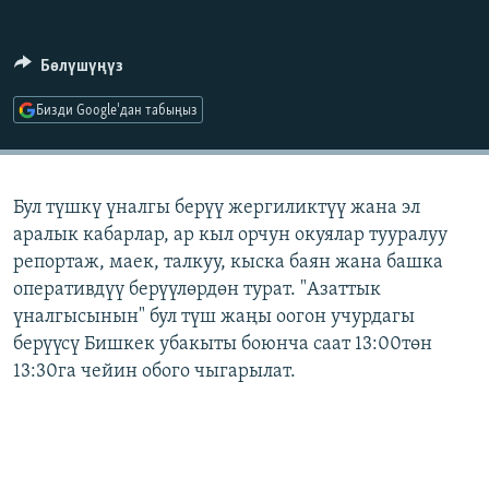
ОНЛАЙН ШЕРИНЕ
ЭЖЕ-СИҢДИЛЕР
АЗАТТЫК+
Бөлүшүңүз
ЫҢГАЙСЫЗ СУРООЛОР
Бизди Google'дан табыңыз
ЭЕ/АРнун бардык сайттары
Бул түшкү үналгы берүү жергиликтүү жана эл
аралык кабарлар, ар кыл орчун окуялар тууралуу
репортаж, маек, талкуу, кыска баян жана башка
оперативдүү берүүлөрдөн турат. "Азаттык
үналгысынын" бул түш жаңы оогон учурдагы
берүүсү Бишкек убакыты боюнча саат 13:00төн
13:30га чейин обого чыгарылат.