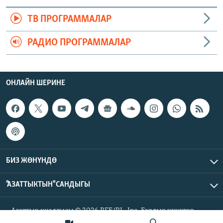
ТВ ПРОГРАММАЛАР
РАДИО ПРОГРАММАЛАР
ОНЛАЙН ШЕРИНЕ
БИЗ ЖӨНҮНДӨ
"АЗАТТЫКТЫН" САНДЫГЫ
Азаттык үналгысы © 2026 RFE/RL, Inc. Бардык укуктар
корголгон.