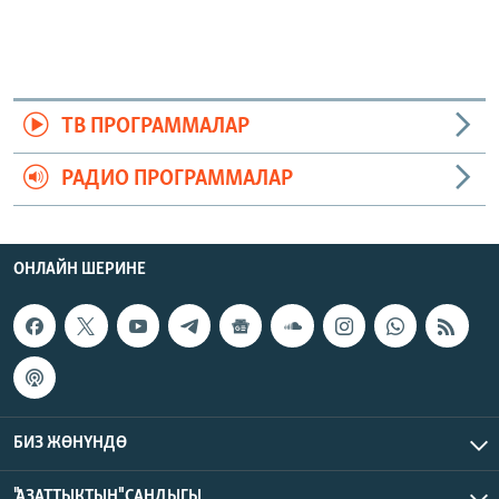
ТВ ПРОГРАММАЛАР
РАДИО ПРОГРАММАЛАР
ОНЛАЙН ШЕРИНЕ
БИЗ ЖӨНҮНДӨ
"АЗАТТЫКТЫН" САНДЫГЫ