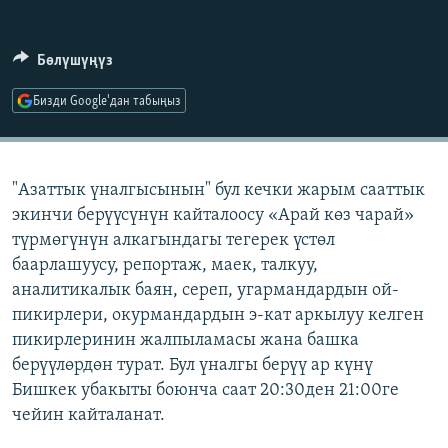
ОНЛАЙН ШЕРИНЕ
ЭЖЕ-СИҢДИЛЕР
АЗАТТЫК+
Бөлүшүңүз
ЫҢГАЙСЫЗ СУРООЛОР
Бизди Google'дан табыңыз
ЭЕ/АРнун бардык сайттары
"Азаттык үналгысынын" бул кечки жарым сааттык
экинчи берүүсүнүн кайталоосу «Арай көз чарай»
түрмөгүнүн алкагындагы тегерек үстөл
баарлашуусу, репортаж, маек, талкуу,
аналитикалык баян, сереп, угармандардын ой-
пикирлери, окурмандардын э-кат аркылуу келген
пикирлеринин жалпыламасы жана башка
берүүлөрдөн турат. Бул үналгы берүү ар күнү
Бишкек убакыты боюнча саат 20:30ден 21:00ге
чейин кайталанат.