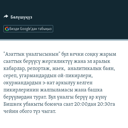
ОНЛАЙН ШЕРИНЕ
ЭЖЕ-СИҢДИЛЕР
АЗАТТЫК+
Бөлүшүңүз
ЫҢГАЙСЫЗ СУРООЛОР
Бизди Google'дан табыңыз
ЭЕ/АРнун бардык сайттары
"Азаттык үналгысынын" бул кечки соңку жарым
сааттык берүүсү жергиликтүү жана эл аралык
кабарлар, репортаж, маек, аналитикалык баян,
сереп, угармандардын ой-пикирлери,
окурмандардын э-кат аркылуу келген
пикирлеринин жалпыламасы жана башка
берүүлөрдөн турат. Бул үналгы берүү ар күнү
Бишкек убакыты боюнча саат 20:00дан 20:30га
чейин обого түз чыгат.