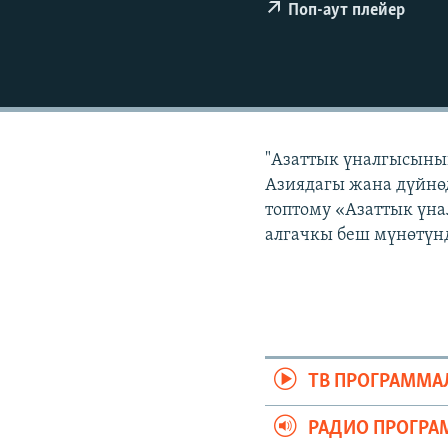
ЭЖЕ-СИҢДИЛЕР
Поп-аут плейер
АЗАТТЫК+
ЫҢГАЙСЫЗ СУРООЛОР
"Азаттык үналгысынын
Азиядагы жана дүйнөд
топтому «Азаттык үна
алгачкы беш мүнөтүнд
ТВ ПРОГРАММА
РАДИО ПРОГРА