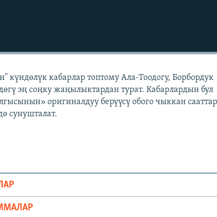
" күндөлүк кабарлар топтому Ала-Тоодогу, Борбордук
өгү эң соңку жаңылыктардан турат. Кабарлардын бул
лгысынын» оригиналдуу берүүсү обого чыккан саатта
ө сунушталат.
ЛАР
ММАЛАР