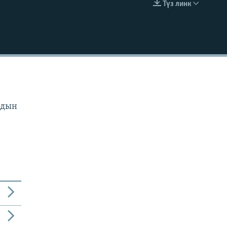
Түз линк
EMBED
рдын