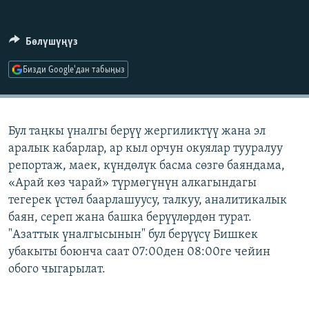
ОНЛАЙН ШЕРИНЕ
ЭЖЕ-СИҢДИЛЕР
АЗАТТЫК+
Бөлүшүңүз
ЫҢГАЙСЫЗ СУРООЛОР
Бизди Google'дан табыңыз
ЭЕ/АРнун бардык сайттары
Бул таңкы үналгы берүү жергиликтүү жана эл
аралык кабарлар, ар кыл орчун окуялар тууралуу
репортаж, маек, күндөлүк басма сөзгө баяндама,
«Арай көз чарай» түрмөгүнүн алкагындагы
тегерек үстөл баарлашуусу, талкуу, аналитикалык
баян, сереп жана башка берүүлөрдөн турат.
"Азаттык үналгысынын" бул берүүсү Бишкек
убакыты боюнча саат 07:00ден 08:00ге чейин
обого чыгарылат.