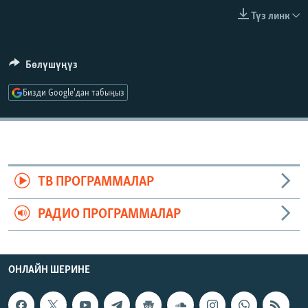
ОНЛАЙН ШЕРИНЕ
ЭЖЕ-СИҢДИЛЕР
Түз линк
АЗАТТЫК+
ЫҢГАЙСЫЗ СУРООЛОР
Бөлүшүңүз
Бизди Google'дан табыңыз
ЭЕ/АРнун бардык сайттары
ТВ ПРОГРАММАЛАР
РАДИО ПРОГРАММАЛАР
ОНЛАЙН ШЕРИНЕ