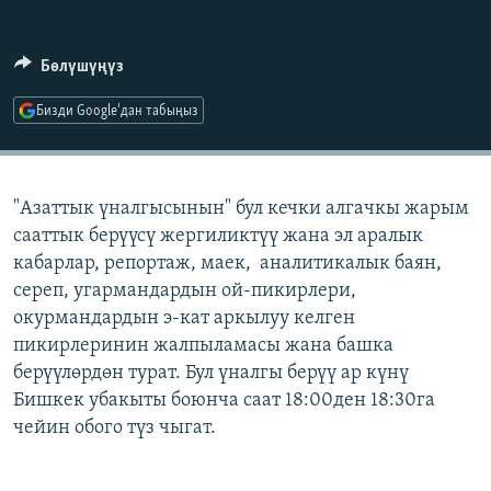
ОНЛАЙН ШЕРИНЕ
ЭЖЕ-СИҢДИЛЕР
АЗАТТЫК+
Бөлүшүңүз
ЫҢГАЙСЫЗ СУРООЛОР
Бизди Google'дан табыңыз
ЭЕ/АРнун бардык сайттары
"Азаттык үналгысынын" бул кечки алгачкы жарым
сааттык берүүсү жергиликтүү жана эл аралык
кабарлар, репортаж, маек, аналитикалык баян,
сереп, угармандардын ой-пикирлери,
окурмандардын э-кат аркылуу келген
пикирлеринин жалпыламасы жана башка
берүүлөрдөн турат. Бул үналгы берүү ар күнү
Бишкек убакыты боюнча саат 18:00ден 18:30га
чейин обого түз чыгат.