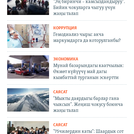
"Эң биринчи – камсыздандыруу".
Бийик чокуларга чыгуу үчүн
жаңы талап
КОРРУПЦИЯ
Гемодиализ чыры: акча
маркумдарга да которулганбы?
ЭКОНОМИКА
Мунай базарындагы каатчылык:
Өкмөт күйүүчү май дагы
кымбаттай турганын эскертти
САЯСАТ
"Мыкты даярдыгы барлар гана
чыксын". Жеңиш чокусу боюнча
жаңы талап
САЯСАТ
"75чилердин каты": Шаардык сот