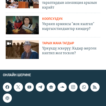
тараптардын апелляция арызын
карайт
КООПСУЗДУК
Украин армиясы "жок кылган"
кыргызстандыктар кимдер?
ТАРЫХ ЖАНА ТАГДЫР
Үркүндү эскерүү: Кадыр мерген
кантип жол тоскон?
ОНЛАЙН ШЕРИНЕ