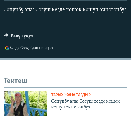
ОНЛАЙН ШЕРИНЕ
ЭЖЕ-СИҢДИЛЕР
Сонунбү апа: Согуш кезде кошок кошуп ойногонбуз
АЗАТТЫК+
ЫҢГАЙСЫЗ СУРООЛОР
Бөлүшүңүз
ЭЕ/АРнун бардык сайттары
Бизди Google'дан табыңыз
Тектеш
ТАРЫХ ЖАНА ТАГДЫР
Сонунбү апа: Согуш кезде кошок
кошуп ойногонбуз