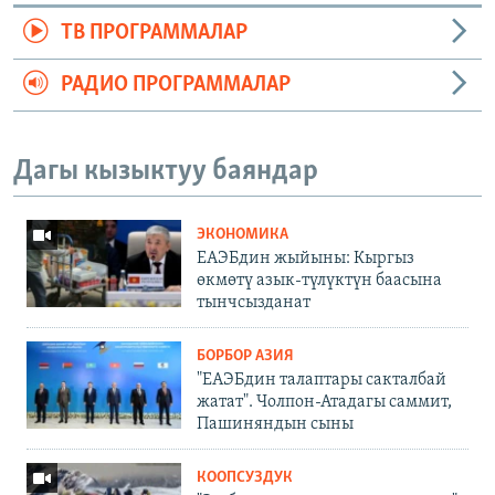
ТВ ПРОГРАММАЛАР
РАДИО ПРОГРАММАЛАР
Дагы кызыктуу баяндар
ЭКОНОМИКА
ЕАЭБдин жыйыны: Кыргыз
өкмөтү азык-түлүктүн баасына
тынчсызданат
БОРБОР АЗИЯ
"ЕАЭБдин талаптары сакталбай
жатат". Чолпон-Атадагы саммит,
Пашиняндын сыны
КООПСУЗДУК