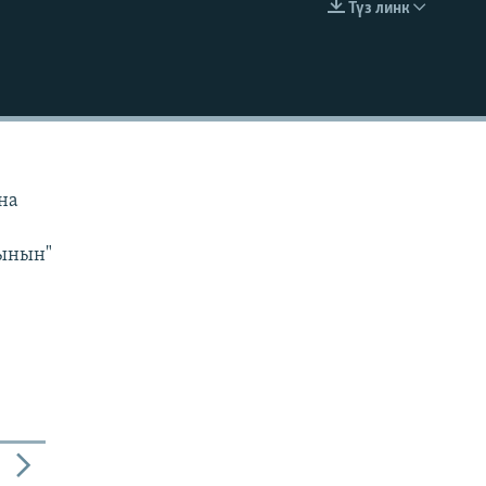
Түз линк
EMBED
н
на
сынын"