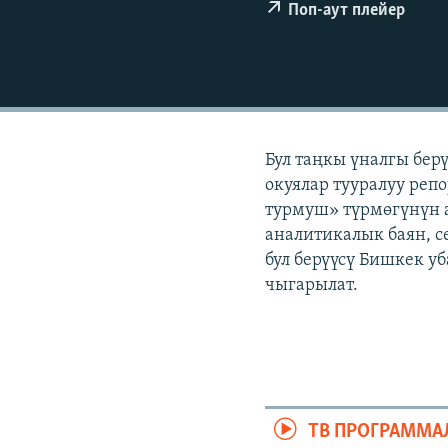
ЭЖЕ-СИҢДИЛЕР
Поп-аут плейер
АЗАТТЫК+
ЫҢГАЙСЫЗ СУРООЛОР
Бул таңкы үналгы бер
окуялар тууралуу реп
турмуш» түрмөгүнүн а
аналитикалык баян, с
бул берүүсү Бишкек у
чыгарылат.
ТВ ПРОГРАММА