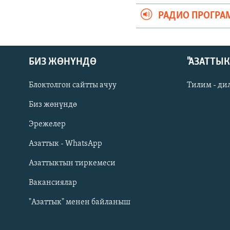
РАДИО ПРОГРА
БИЗ ЖӨНҮНДӨ
"АЗАТТЫ
Блоктолгон сайтты ачуу
Тилим - ди
Биз жөнүндө
Русский
Эрежелер
Азаттык - WhatsApp
ОНЛАЙН ШЕРИНЕ
Азаттыктын тиркемеси
Вакансиялар
"Азаттык" менен байланыш
ЭЕ/АРнун бардык сайттары