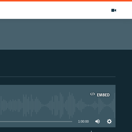
EMBED
able
1:00:00