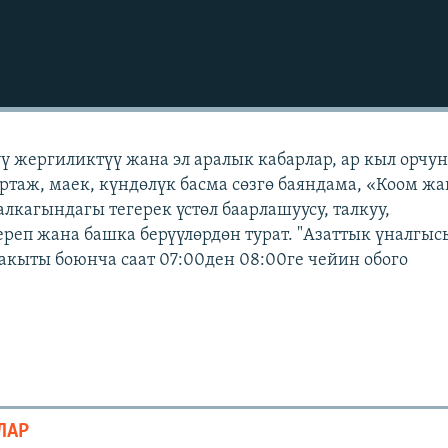
үү жергиликтүү жана эл аралык кабарлар, ар кыл орчу
ортаж, маек, күндөлүк басма сөзгө баяндама, «Коом жа
лкагындагы тегерек үстөл баарлашуусу, талкуу,
ереп жана башка берүүлөрдөн турат. "Азаттык үналгы
бакыты боюнча саат 07:00ден 08:00ге чейин обого
ЛАР