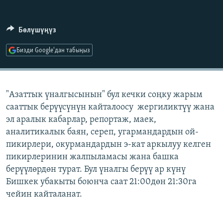
ОНЛАЙН ШЕРИНЕ
ЭЖЕ-СИҢДИЛЕР
АЗАТТЫК+
Бөлүшүңүз
ЫҢГАЙСЫЗ СУРООЛОР
Бизди Google'дан табыңыз
ЭЕ/АРнун бардык сайттары
"Азаттык үналгысынын" бул кечки соңку жарым
сааттык берүүсүнүн кайталоосу жергиликтүү жана
эл аралык кабарлар, репортаж, маек,
аналитикалык баян, сереп, угармандардын ой-
пикирлери, окурмандардын э-кат аркылуу келген
пикирлеринин жалпыламасы жана башка
берүүлөрдөн турат. Бул үналгы берүү ар күнү
Бишкек убакыты боюнча саат 21:00дөн 21:30га
чейин кайталанат.