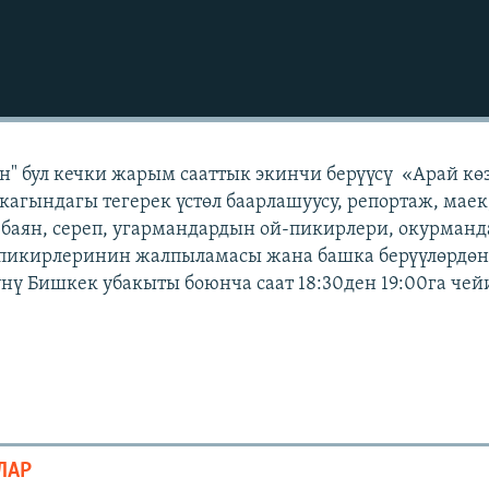
" бул кечки жарым сааттык экинчи берүүсү «Арай кө
кагындагы тегерек үстөл баарлашуусу, репортаж, маек
 баян, сереп, угармандардын ой-пикирлери, окурман
 пикирлеринин жалпыламасы жана башка берүүлөрдөн 
күнү Бишкек убакыты боюнча саат 18:30ден 19:00га чей
ЛАР