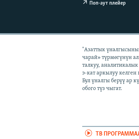
ЭЖЕ-СИҢДИЛЕР
Поп-аут плейер
АЗАТТЫК+
ЫҢГАЙСЫЗ СУРООЛОР
"Азаттык үналгысынын
чарай» түрмөгүнүн ал
талкуу, аналитикалык
э-кат аркылуу келген
Бул үналгы берүү ар 
обого түз чыгат.
ТВ ПРОГРАММА