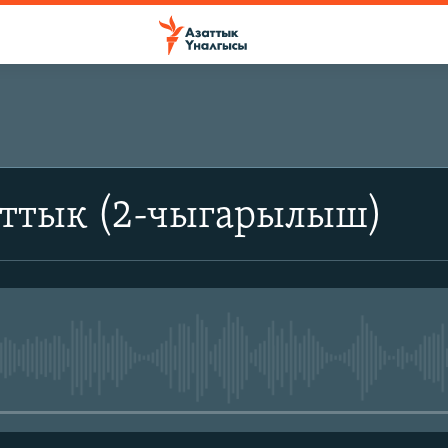
аттык (2-чыгарылыш)
No media source currently avail