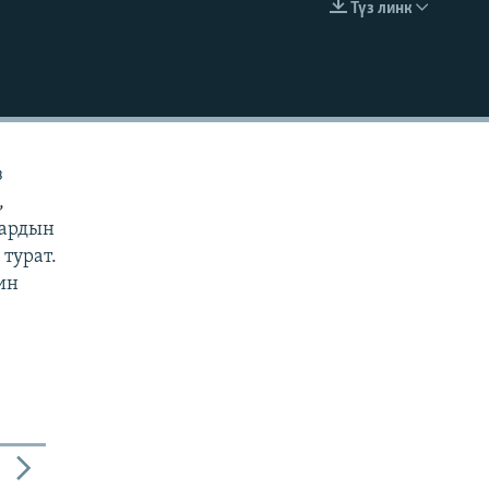
Түз линк
EMBED
з
,
дардын
турат.
ин