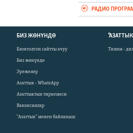
РАДИО ПРОГРА
БИЗ ЖӨНҮНДӨ
"АЗАТТЫ
Блоктолгон сайтты ачуу
Тилим - ди
Биз жөнүндө
Русский
Эрежелер
Азаттык - WhatsApp
ОНЛАЙН ШЕРИНЕ
Азаттыктын тиркемеси
Вакансиялар
"Азаттык" менен байланыш
ЭЕ/АРнун бардык сайттары