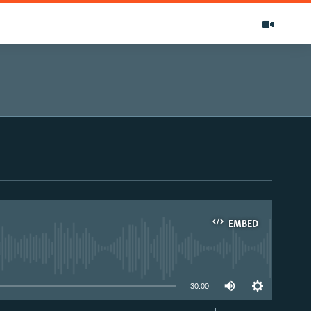
EMBED
able
30:00