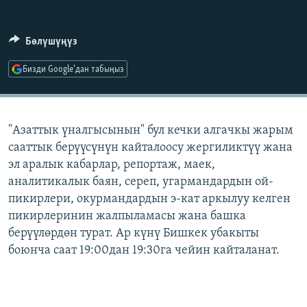
ОНЛАЙН ШЕРИНЕ
ЭЖЕ-СИҢДИЛЕР
АЗАТТЫК+
Бөлүшүңүз
ЫҢГАЙСЫЗ СУРООЛОР
Бизди Google'дан табыңыз
ЭЕ/АРнун бардык сайттары
"Азаттык үналгысынын" бул кечки алгачкы жарым
сааттык берүүсүнүн кайталоосу жергиликтүү жана
эл аралык кабарлар, репортаж, маек,
аналитикалык баян, сереп, угармандардын ой-
пикирлери, окурмандардын э-кат аркылуу келген
пикирлеринин жалпыламасы жана башка
берүүлөрдөн турат. Ар күнү Бишкек убакыты
боюнча саат 19:00дан 19:30га чейин кайталанат.