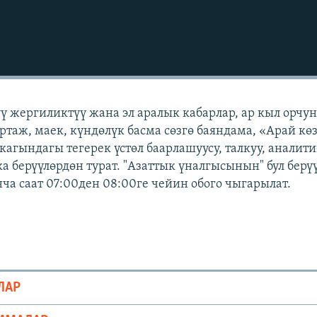
үү жергиликтүү жана эл аралык кабарлар, ар кыл орчу
ртаж, маек, күндөлүк басма сөзгө баяндама, «Арай кө
кагындагы тегерек үстөл баарлашуусу, талкуу, аналит
а берүүлөрдөн турат. "Азаттык үналгысынын" бул берү
а саат 07:00ден 08:00ге чейин обого чыгарылат.
ЛАР