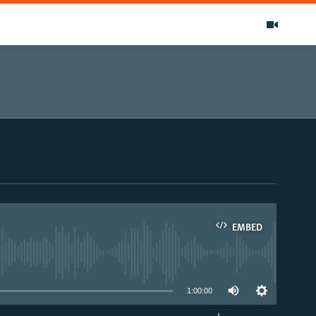
EMBED
able
1:00:00