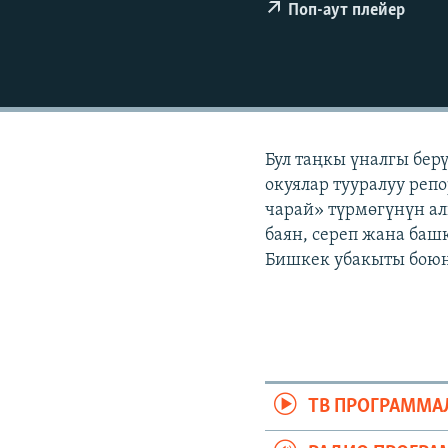
ЭЖЕ-СИҢДИЛЕР
Поп-аут плейер
АЗАТТЫК+
ЫҢГАЙСЫЗ СУРООЛОР
Бул таңкы үналгы бер
окуялар тууралуу репо
чарай» түрмөгүнүн ал
баян, сереп жана башк
Бишкек убакыты боюнч
ТВ ПРОГРАММА