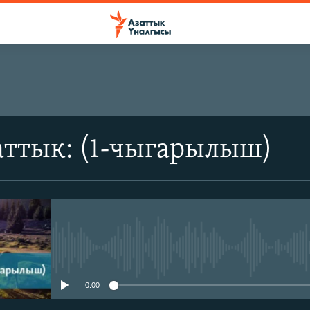
аттык: (1-чыгарылыш)
No media source currently avail
0:00