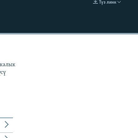
Түз линк
EMBED
н
з
икалык
үсү