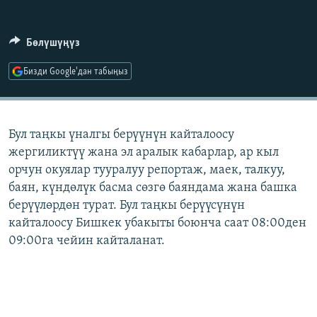
ОНЛАЙН ШЕРИНЕ
ЭЖЕ-СИҢДИЛЕР
АЗАТТЫК+
Бөлүшүңүз
ЫҢГАЙСЫЗ СУРООЛОР
Бизди Google'дан табыңыз
ЭЕ/АРнун бардык сайттары
Бул таңкы үналгы берүүнүн кайталоосу
жергиликтүү жана эл аралык кабарлар, ар кыл
орчун окуялар тууралуу репортаж, маек, талкуу,
баян, күндөлүк басма сөзгө баяндама жана башка
берүүлөрдөн турат. Бул таңкы берүүсүнүн
кайталоосу Бишкек убакыты боюнча саат 08:00ден
09:00га чейин кайталанат.