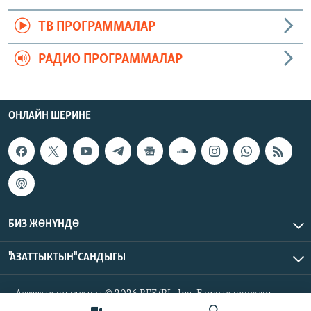
ТВ ПРОГРАММАЛАР
РАДИО ПРОГРАММАЛАР
ОНЛАЙН ШЕРИНЕ
БИЗ ЖӨНҮНДӨ
"АЗАТТЫКТЫН" САНДЫГЫ
Азаттык үналгысы © 2026 RFE/RL, Inc. Бардык укуктар
корголгон.