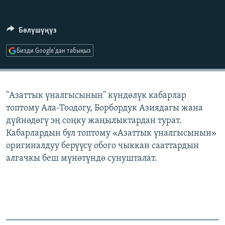
ОНЛАЙН ШЕРИНЕ
ЭЖЕ-СИҢДИЛЕР
АЗАТТЫК+
Бөлүшүңүз
ЫҢГАЙСЫЗ СУРООЛОР
Бизди Google'дан табыңыз
ЭЕ/АРнун бардык сайттары
"Азаттык үналгысынын" күндөлүк кабарлар
топтому Ала-Тоодогу, Борбордук Азиядагы жана
дүйнөдөгү эң соңку жаңылыктардан турат.
Кабарлардын бул топтому «Азаттык үналгысынын»
оригиналдуу берүүсү обого чыккан сааттардын
алгачкы беш мүнөтүндө сунушталат.