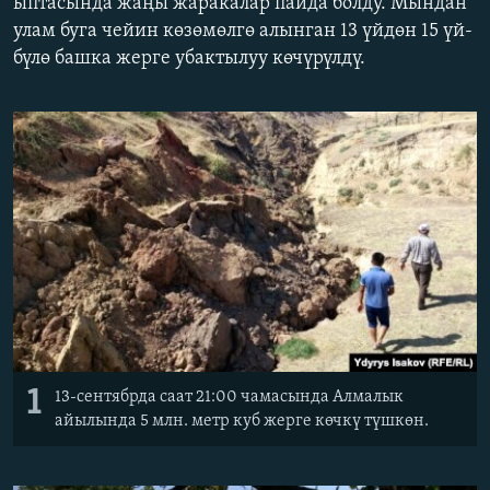
ыптасында жаңы жаракалар пайда болду. Мындан
ОНЛАЙН ШЕРИНЕ
ЭЖЕ-СИҢДИЛЕР
улам буга чейин көзөмөлгө алынган 13 үйдөн 15 үй-
бүлө башка жерге убактылуу көчүрүлдү.
АЗАТТЫК+
ЫҢГАЙСЫЗ СУРООЛОР
ЭЕ/АРнун бардык сайттары
1
13-сентябрда саат 21:00 чамасында Алмалык
айылында 5 млн. метр куб жерге көчкү түшкөн.