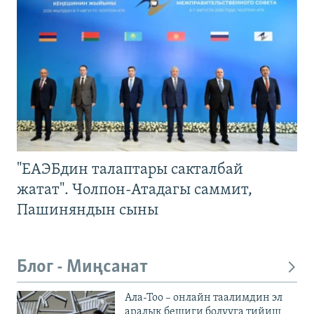
"ЕАЭБдин талаптары сакталбай
жатат". Чолпон-Атадагы саммит,
Пашиняндын сыны
Блог - Миңсанат
Ала-Тоо – онлайн таалимдин эл
аралык бешиги болууга тийиш