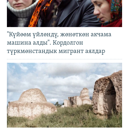
"Күйөөм үйлөндү, жөнөткөн акчама
машина алды". Кордолгон
түркмөнстандык мигрант аялдар