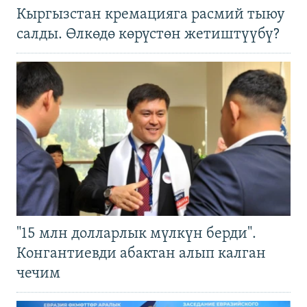
Кыргызстан кремацияга расмий тыюу
салды. Өлкөдө көрүстөн жетиштүүбү?
"15 млн долларлык мүлкүн берди".
Конгантиевди абактан алып калган
чечим