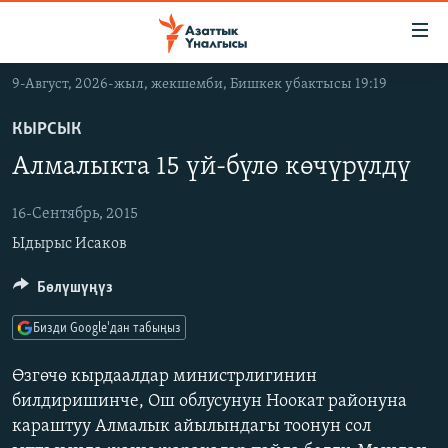
Линктер
Мазмунга
өтүңүз
9-Август, 2026-жыл, жекшемби, Бишкек убактысы 19:19
Навигацияга
ЖАҢЫЛЫКТАР
өтүңүз
КЫРСЫК
КЫРГЫЗСТАН
Издөөгө
Алмалыкта 15 үй-бүлө көчүрүлдү
салыңыз
ДҮЙНӨ
КЫРГЫЗСТАН
УКРАИНА
16-Сентябрь, 2015
САЯСАТ
ДҮЙНӨ
Ыдырыс Исаков
АТАЙЫН ИЛИКТӨӨ
ЭКОНОМИКА
БОРБОР АЗИЯ
ТВ ПРОГРАММАЛАР
МАДАНИЯТ
Бөлүшүңүз
ПОДКАСТ
БҮГҮН АЗАТТЫКТА
Бизди Google'дан табыңыз
ӨЗГӨЧӨ ПИКИР
ЭКСПЕРТТЕР ТАЛДАЙТ
Өзгөчө кырдаалдар министрлигинин
БИЗ ЖАНА ДҮЙНӨ
билдиришинче, Ош облусунун Ноокат районуна
Русский
караштуу Алмалык айылындагы тоонун сол
ДАНИСТЕ