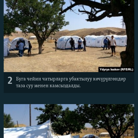
2
Буга чейин чатырларга убактылуу көчүрүлгөндөр
таза суу менен камсыздалды.