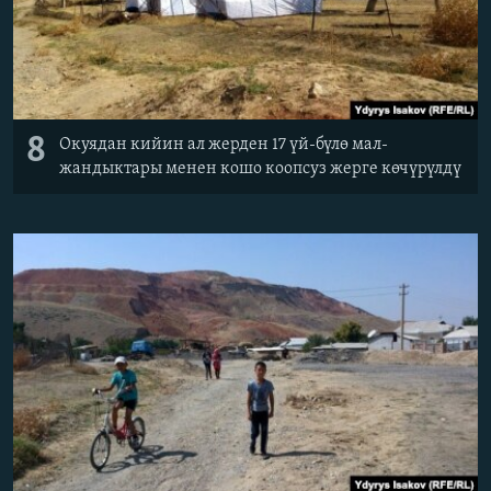
8
Окуядан кийин ал жерден 17 үй-бүлө мал-
жандыктары менен кошо коопсуз жерге көчүрүлдү