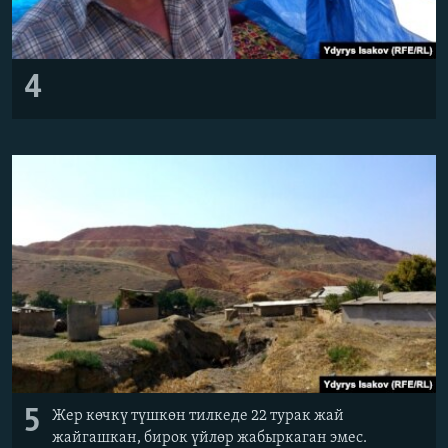
4
5
Жер көчкү түшкөн тилкеде 22 турак жай
жайгашкан, бирок үйлөр жабыркаган эмес.