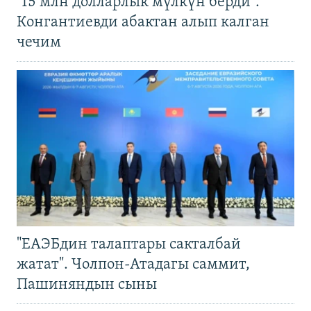
"15 млн долларлык мүлкүн берди".
Конгантиевди абактан алып калган
чечим
"ЕАЭБдин талаптары сакталбай
жатат". Чолпон-Атадагы саммит,
Пашиняндын сыны