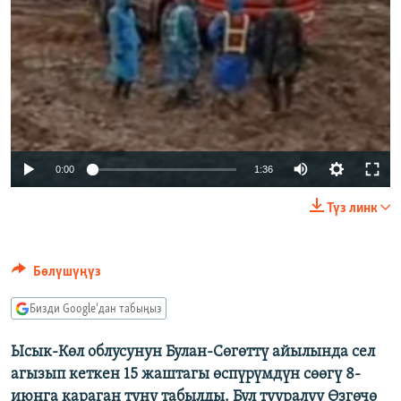
Auto
0:00
1:36
240p
Түз линк
360p
480p
Бөлүшүңүз
720p
Бизди Google'дан табыңыз
1080p
Ысык-Көл облусунун Булан-Сөгөттү айылында сел
агызып кеткен 15 жаштагы өспүрүмдүн сөөгү 8-
июнга караган түнү табылды. Бул тууралуу Өзгөчө