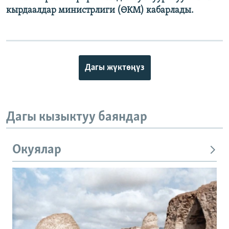
кырдаалдар министрлиги (ӨКМ) кабарлады.
Auto
240p
360p
480p
Дагы жүктөңүз
720p
1080p
Дагы кызыктуу баяндар
Окуялар