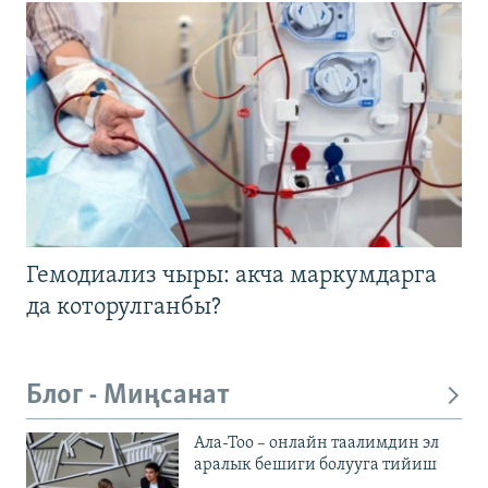
Гемодиализ чыры: акча маркумдарга
да которулганбы?
Блог - Миңсанат
Ала-Тоо – онлайн таалимдин эл
аралык бешиги болууга тийиш