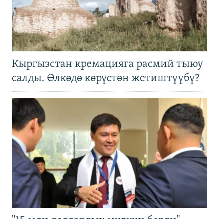
Кыргызстан кремацияга расмий тыюу
салды. Өлкөдө көрүстөн жетиштүүбү?