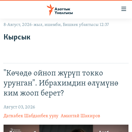
Линктер
Мазмунга
өтүңүз
8-Август, 2026-жыл, ишемби, Бишкек убактысы 12:37
Навигацияга
ЖАҢЫЛЫКТАР
өтүңүз
Кырсык
КЫРГЫЗСТАН
Издөөгө
салыңыз
ДҮЙНӨ
КЫРГЫЗСТАН
УКРАИНА
САЯСАТ
ДҮЙНӨ
"Көчөдө ойноп жүрүп токко
АТАЙЫН ИЛИКТӨӨ
ЭКОНОМИКА
БОРБОР АЗИЯ
урунган". Ибрахимдин өлүмүнө
ТВ ПРОГРАММАЛАР
МАДАНИЯТ
ким жооп берет?
ПОДКАСТ
БҮГҮН АЗАТТЫКТА
ӨЗГӨЧӨ ПИКИР
ЭКСПЕРТТЕР ТАЛДАЙТ
Август 03, 2026
Даткабек Шабданбек уулу
Амантай Шакиров
БИЗ ЖАНА ДҮЙНӨ
Русский
ДАНИСТЕ