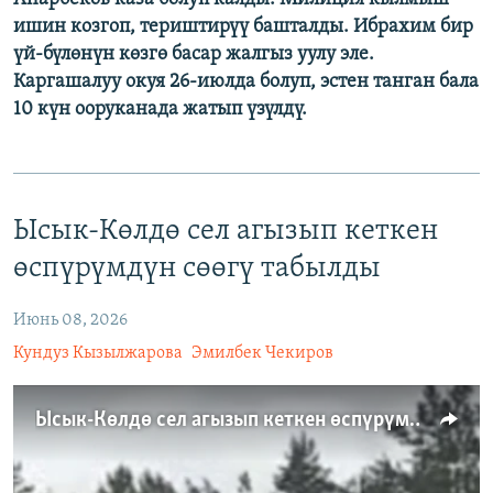
ишин козгоп, териштирүү башталды. Ибрахим бир
үй-бүлөнүн көзгө басар жалгыз уулу эле.
Каргашалуу окуя 26-июлда болуп, эстен танган бала
10 күн ооруканада жатып үзүлдү.
Ысык-Көлдө сел агызып кеткен
өспүрүмдүн сөөгү табылды
Июнь 08, 2026
Кундуз Кызылжарова
Эмилбек Чекиров
Ысык-Көлдө сел агызып кеткен өспүрүмдүн сөөгү табылды