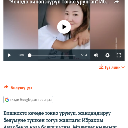
"Көчөдө ойноп жүрүп токко урунган". Ибрахимдин өлүмүнө ким жооп берет?
ОНЛАЙН ШЕРИНЕ
ЭЖЕ-СИҢДИЛЕР
АЗАТТЫК+
ЫҢГАЙСЫЗ СУРООЛОР
No media source currently available
ЭЕ/АРнун бардык сайттары
Auto
0:00
5:54
240p
Түз линк
360p
480p
Auto
240p
360p
480p
Бөлүшүңүз
720p
Бизди Google'дан табыңыз
720p
1080p
1080p
Бишкекте көчөдө токко урунуп, жандандыруу
бөлүмүнө түшкөн тогуз жаштагы Ибрахим
Анарбеков каза болуп калды. Милиция кылмыш