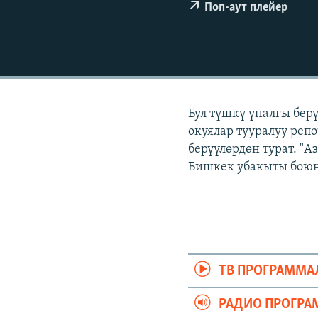
ЭЖЕ-СИҢДИЛЕР
Поп-аут плейер
АЗАТТЫК+
ЫҢГАЙСЫЗ СУРООЛОР
Бул түшкү үналгы бер
окуялар тууралуу реп
берүүлөрдөн турат. "
Бишкек убакыты боюнч
ТВ ПРОГРАММА
РАДИО ПРОГРА