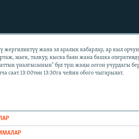
үү жергиликтүү жана эл аралык кабарлар, ар кыл орчу
ортаж, маек, талкуу, кыска баян жана башка оперативд
Азаттык үналгысынын" бул түш жаңы оогон учурдагы бе
а саат 13:00төн 13:30га чейин обого чыгарылат.
ЛАР
ММАЛАР