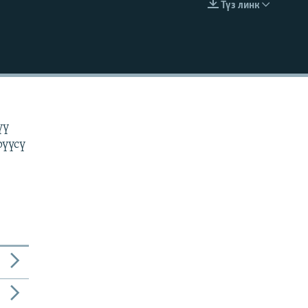
Түз линк
EMBED
н
үү
рүүсү