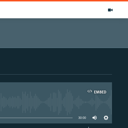
EMBED
able
30:00