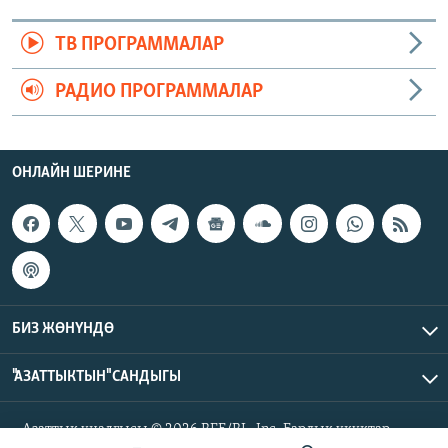
ТВ ПРОГРАММАЛАР
РАДИО ПРОГРАММАЛАР
ОНЛАЙН ШЕРИНЕ
БИЗ ЖӨНҮНДӨ
"АЗАТТЫКТЫН" САНДЫГЫ
Азаттык үналгысы © 2026 RFE/RL, Inc. Бардык укуктар