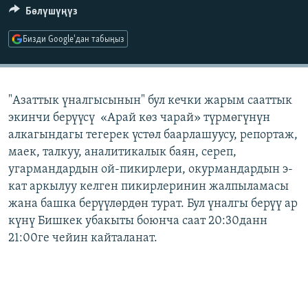
Бөлүшүңүз
ОНЛАЙН ШЕРИНЕ
ЭЖЕ-СИҢДИЛЕР
АЗАТТЫК+
Бизди Google'дан табыңыз
ЫҢГАЙСЫЗ СУРООЛОР
"Азаттык үналгысынын" бул кечки жарым сааттык
ЭЕ/АРнун бардык сайттары
экинчи берүүсү «Арай көз чарай» түрмөгүнүн
алкагындагы тегерек үстөл баарлашуусу, репортаж,
маек, талкуу, аналитикалык баян, сереп,
угармандардын ой-пикирлери, окурмандардын э-
кат аркылуу келген пикирлеринин жалпыламасы
жана башка берүүлөрдөн турат. Бул үналгы берүү ар
күнү Бишкек убакыты боюнча саат 20:30данн
21:00ге чейин кайталанат.