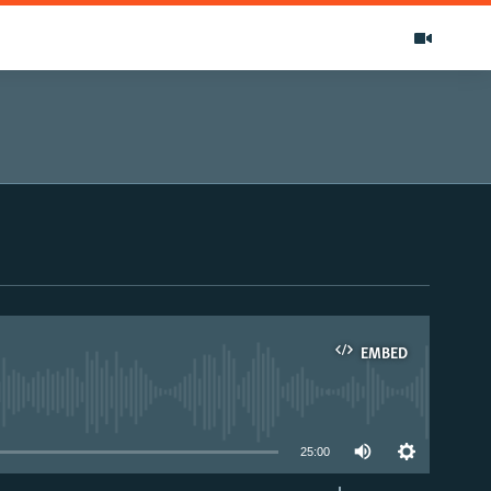
EMBED
able
25:00