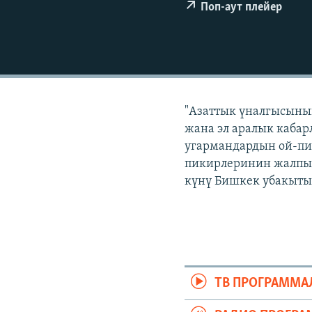
ЭЖЕ-СИҢДИЛЕР
Поп-аут плейер
АЗАТТЫК+
ЫҢГАЙСЫЗ СУРООЛОР
"Азаттык үналгысынын
жана эл аралык кабар
угармандардын ой-пи
пикирлеринин жалпыла
күнү Бишкек убакыты 
ТВ ПРОГРАММА