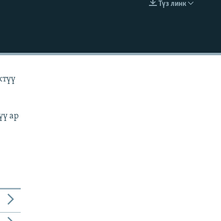
Түз линк
EMBED
ктүү
үү ар