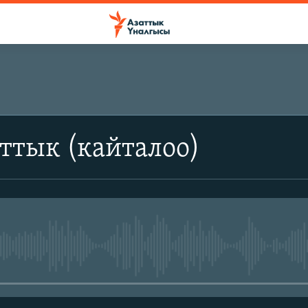
ттык (кайталоо)
No media source currently avail