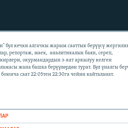
" бул кечки алгачкы жарым сааттык берүүсү жергили
лар, репортаж, маек, аналитикалык баян, сереп,
кирлери, окурмандардын э-кат аркылуу келген
масы жана башка берүүлөрдөн турат. Бул үналгы бер
боюнча саат 22:05тен 22:30га чейин кайталанат.
ЛАР