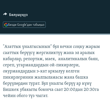
ОНЛАЙН ШЕРИНЕ
ЭЖЕ-СИҢДИЛЕР
АЗАТТЫК+
Бөлүшүңүз
ЫҢГАЙСЫЗ СУРООЛОР
Бизди Google'дан табыңыз
ЭЕ/АРнун бардык сайттары
"Азаттык үналгысынын" бул кечки соңку жарым
сааттык берүүсү жергиликтүү жана эл аралык
кабарлар, репортаж, маек, аналитикалык баян,
сереп, угармандардын ой-пикирлери,
окурмандардын э-кат аркылуу келген
пикирлеринин жалпыламасы жана башка
берүүлөрдөн турат. Бул үналгы берүү ар күнү
Бишкек убакыты боюнча саат 20:00дан 20:30га
чейин обого түз чыгат.