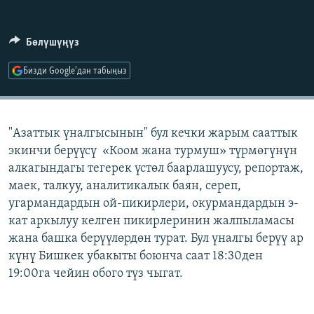
ОНЛАЙН ШЕРИНЕ
ЭЖЕ-СИҢДИЛЕР
АЗАТТЫК+
Бөлүшүңүз
ЫҢГАЙСЫЗ СУРООЛОР
Бизди Google'дан табыңыз
ЭЕ/АРнун бардык сайттары
"Азаттык үналгысынын" бул кечки жарым сааттык
экинчи берүүсү «Коом жана турмуш» түрмөгүнүн
алкагындагы тегерек үстөл баарлашуусу, репортаж,
маек, талкуу, аналитикалык баян, сереп,
угармандардын ой-пикирлери, окурмандардын э-
кат аркылуу келген пикирлеринин жалпыламасы
жана башка берүүлөрдөн турат. Бул үналгы берүү ар
күнү Бишкек убакыты боюнча саат 18:30ден
19:00га чейин обого түз чыгат.