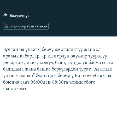
ОНЛАЙН ШЕРИНЕ
ЭЖЕ-СИҢДИЛЕР
АЗАТТЫК+
Бөлүшүңүз
ЫҢГАЙСЫЗ СУРООЛОР
Бизди Google'дан табыңыз
ЭЕ/АРнун бардык сайттары
Бул таңкы үналгы берүү жергиликтүү жана эл
аралык кабарлар, ар кыл орчун окуялар тууралуу
репортаж, маек, талкуу, баян, күндөлүк басма сөзгө
баяндама жана башка берүүлөрдөн турат. "Азаттык
үналгысынын" бул таңкы берүүсү Бишкек убакыты
боюнча саат 08:00ден 08:30га чейин обого
чыгарылат.