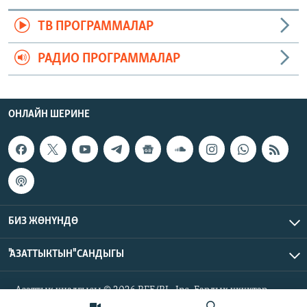
ТВ ПРОГРАММАЛАР
РАДИО ПРОГРАММАЛАР
ОНЛАЙН ШЕРИНЕ
БИЗ ЖӨНҮНДӨ
"АЗАТТЫКТЫН" САНДЫГЫ
Азаттык үналгысы © 2026 RFE/RL, Inc. Бардык укуктар
корголгон.