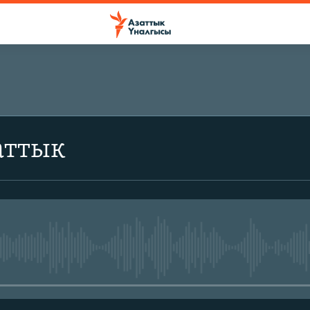
аттык
No media source currently avail