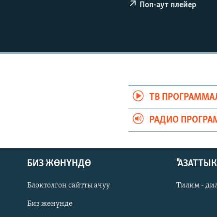
ЭЖЕ-СИҢДИЛЕР
Поп-аут плейер
АЗАТТЫК+
ЫҢГАЙСЫЗ СУРООЛОР
ТВ ПРОГРАММА
РАДИО ПРОГРА
БИЗ ЖӨНҮНДӨ
"АЗАТТЫ
Блоктолгон сайтты ачуу
Тилим - ди
Биз жөнүндө