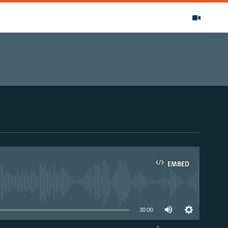
EMBED
able
30:00