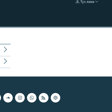
Түз линк
EMBED