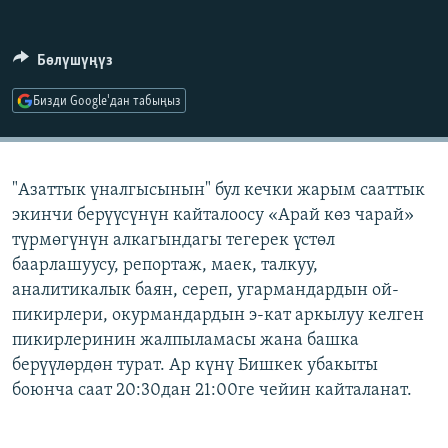
ОНЛАЙН ШЕРИНЕ
ЭЖЕ-СИҢДИЛЕР
АЗАТТЫК+
Бөлүшүңүз
ЫҢГАЙСЫЗ СУРООЛОР
Бизди Google'дан табыңыз
ЭЕ/АРнун бардык сайттары
"Азаттык үналгысынын" бул кечки жарым сааттык
экинчи берүүсүнүн кайталоосу «Арай көз чарай»
түрмөгүнүн алкагындагы тегерек үстөл
баарлашуусу, репортаж, маек, талкуу,
аналитикалык баян, сереп, угармандардын ой-
пикирлери, окурмандардын э-кат аркылуу келген
пикирлеринин жалпыламасы жана башка
берүүлөрдөн турат. Ар күнү Бишкек убакыты
боюнча саат 20:30дан 21:00ге чейин кайталанат.