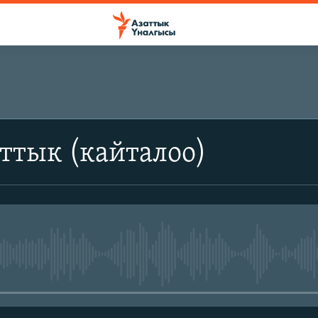
ттык (кайталоо)
No media source currently avail