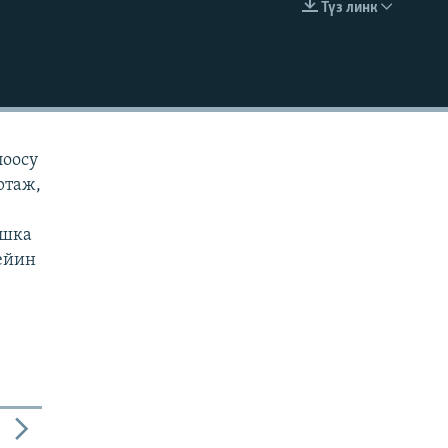
Түз линк
EMBED
лоосу
ртаж,
ашка
чейин