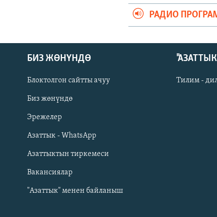
РАДИО ПРОГРА
БИЗ ЖӨНҮНДӨ
"АЗАТТЫ
Блоктолгон сайтты ачуу
Тилим - ди
Биз жөнүндө
Русский
Эрежелер
Азаттык - WhatsApp
ОНЛАЙН ШЕРИНЕ
Азаттыктын тиркемеси
Вакансиялар
"Азаттык" менен байланыш
ЭЕ/АРнун бардык сайттары