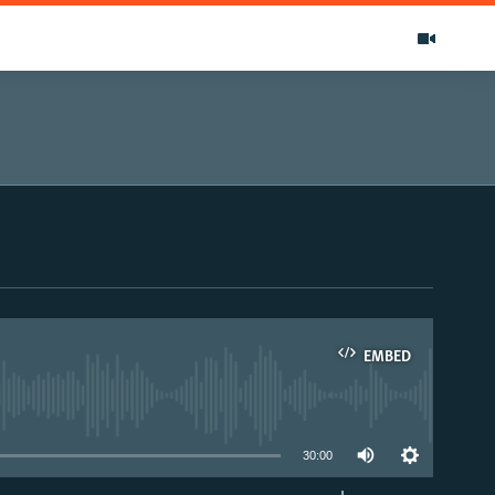
EMBED
able
30:00