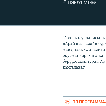
ЭЖЕ-СИҢДИЛЕР
Поп-аут плейер
АЗАТТЫК+
ЫҢГАЙСЫЗ СУРООЛОР
"Азаттык үналгысынын
«Арай көз чарай» түр
маек, талкуу, аналит
окурмандардын э-кат
берүүлөрдөн турат. А
кайталанат.
ТВ ПРОГРАММА