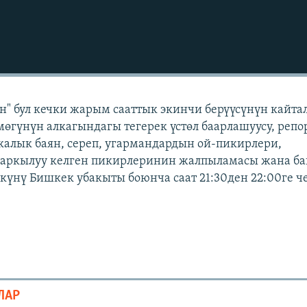
" бул кечки жарым сааттык экинчи берүүсүнүн кайта
мөгүнүн алкагындагы тегерек үстөл баарлашуусу, репо
икалык баян, сереп, угармандардын ой-пикирлери,
 аркылуу келген пикирлеринин жалпыламасы жана б
р күнү Бишкек убакыты боюнча саат 21:30ден 22:00ге 
ЛАР