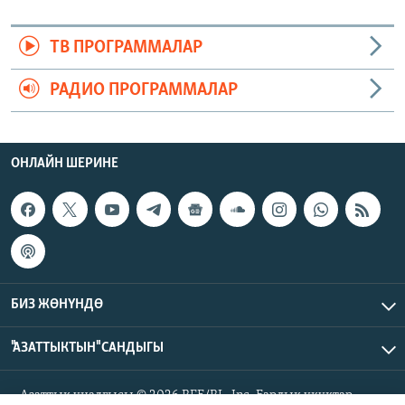
ТВ ПРОГРАММАЛАР
РАДИО ПРОГРАММАЛАР
ОНЛАЙН ШЕРИНЕ
БИЗ ЖӨНҮНДӨ
"АЗАТТЫКТЫН" САНДЫГЫ
Азаттык үналгысы © 2026 RFE/RL, Inc. Бардык укуктар