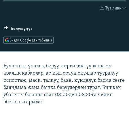
ОНЛАЙН ШЕРИНЕ
ЭЖЕ-СИҢДИЛЕР
Түз линк
АЗАТТЫК+
ЫҢГАЙСЫЗ СУРООЛОР
Бөлүшүңүз
Бизди Google'дан табыңыз
ЭЕ/АРнун бардык сайттары
Бул таңкы үналгы берүү жергиликтүү жана эл
аралык кабарлар, ар кыл орчун окуялар тууралуу
репортаж, маек, талкуу, баян, күндөлүк басма сөзгө
баяндама жана башка берүүлөрдөн турат. Бишкек
убакыты боюнча саат 08:00ден 08:30га чейин
обого чыгарылат.