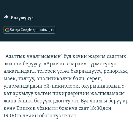
ОНЛАЙН ШЕРИНЕ
ЭЖЕ-СИҢДИЛЕР
АЗАТТЫК+
Бөлүшүңүз
ЫҢГАЙСЫЗ СУРООЛОР
Бизди Google'дан табыңыз
ЭЕ/АРнун бардык сайттары
"Азаттык үналгысынын" бул кечки жарым сааттык
экинчи берүүсү «Арай көз чарай» түрмөгүнүн
алкагындагы тегерек үстөл баарлашуусу, репортаж,
маек, талкуу, аналитикалык баян, сереп,
угармандардын ой-пикирлери, окурмандардын э-
кат аркылуу келген пикирлеринин жалпыламасы
жана башка берүүлөрдөн турат. Бул үналгы берүү ар
күнү Бишкек убакыты боюнча саат 18:30ден
19:00га чейин обого түз чыгат.