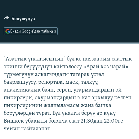
ОНЛАЙН ШЕРИНЕ
ЭЖЕ-СИҢДИЛЕР
АЗАТТЫК+
Бөлүшүңүз
ЫҢГАЙСЫЗ СУРООЛОР
Бизди Google'дан табыңыз
ЭЕ/АРнун бардык сайттары
"Азаттык үналгысынын" бул кечки жарым сааттык
экинчи берүүсүнүн кайталоосу «Арай көз чарай»
түрмөгүнүн алкагындагы тегерек үстөл
баарлашуусу, репортаж, маек, талкуу,
аналитикалык баян, сереп, угармандардын ой-
пикирлери, окурмандардын э-кат аркылуу келген
пикирлеринин жалпыламасы жана башка
берүүлөрдөн турат. Бул үналгы берүү ар күнү
Бишкек убакыты боюнча саат 21:30дан 22:00ге
чейин кайталанат.