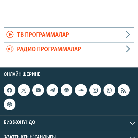
ТВ ПРОГРАММАЛАР
РАДИО ПРОГРАММАЛАР
ОНЛАЙН ШЕРИНЕ
БИЗ ЖӨНҮНДӨ
"АЗАТТЫКТЫН" САНДЫГЫ