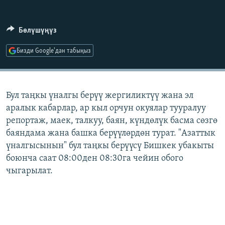
ОНЛАЙН ШЕРИНЕ
ЭЖЕ-СИҢДИЛЕР
АЗАТТЫК+
Бөлүшүңүз
ЫҢГАЙСЫЗ СУРООЛОР
Бизди Google'дан табыңыз
ЭЕ/АРнун бардык сайттары
Бул таңкы үналгы берүү жергиликтүү жана эл
аралык кабарлар, ар кыл орчун окуялар тууралуу
репортаж, маек, талкуу, баян, күндөлүк басма сөзгө
баяндама жана башка берүүлөрдөн турат. "Азаттык
үналгысынын" бул таңкы берүүсү Бишкек убакыты
боюнча саат 08:00ден 08:30га чейин обого
чыгарылат.