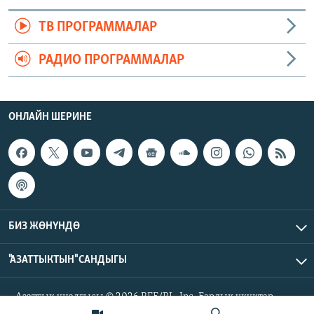
ТВ ПРОГРАММАЛАР
РАДИО ПРОГРАММАЛАР
ОНЛАЙН ШЕРИНЕ
БИЗ ЖӨНҮНДӨ
"АЗАТТЫКТЫН" САНДЫГЫ
Азаттык үналгысы © 2026 RFE/RL, Inc. Бардык укуктар
корголгон.