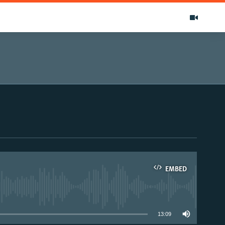
EMBED
able
13:09