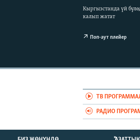
ЭЖЕ-СИҢДИЛЕР
Кыргызстанда үй бүлө
АЗАТТЫК+
калып жатат
ЫҢГАЙСЫЗ СУРООЛОР
Поп-аут плейер
ТВ ПРОГРАММА
РАДИО ПРОГРА
БИЗ ЖӨНҮНДӨ
"АЗАТТЫ