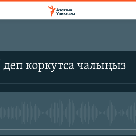
 деп коркутса чалыңыз
No media source currently avail