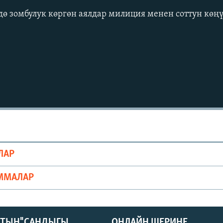
дө зомбулук көргөн аялдар милиция менен соттун көң
ЛАР
ММАЛАР
КТЫН" САНДЫГЫ
ОНЛАЙН ШЕРИНЕ