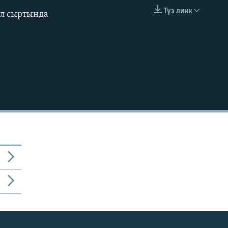
Түз линк
үл сыртында
EMBED